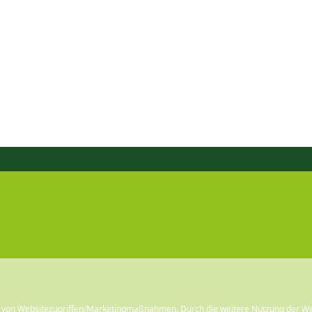
e von Websitezugriffen/Marketingmaßnahmen. Durch die weitere Nutzung der We